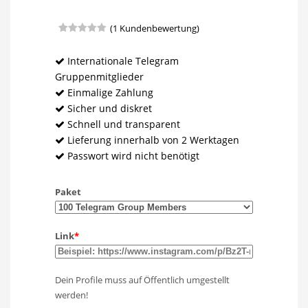
(
1
Kundenbewertung)
Bewertet
1
mit
5.00
von 5,
Internationale Telegram
basierend
Gruppenmitglieder
auf
Kundenbewertung
Einmalige Zahlung
Sicher und diskret
Schnell und transparent
Lieferung innerhalb von 2 Werktagen
Passwort wird nicht benötigt
Paket
Link
*
Dein Profile muss auf Öffentlich umgestellt
werden!