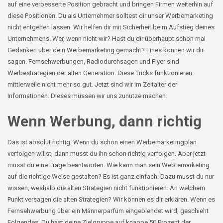
auf eine verbesserte Position gebracht und bringen Firmen weiterhin auf
diese Positionen. Du als Unternehmer solltest dir unser Werbemarketing
nicht entgehen lassen. Wir helfen dir mit Sicherheit beim Aufstieg deines
Unternehmens. Wer, wenn nicht wir? Hast du dir überhaupt schon mal
Gedanken über dein Werbemarketing gemacht? Eines können wir dir
sagen. Fernsehwerbungen, Radiodurchsagen und Flyer sind
Werbestrategien der alten Generation. Diese Tricks funktionieren
mittlerweile nicht mehr so gut. Jetzt sind wir im Zeitalter der
Informationen. Dieses müssen wir uns zunutze machen.
Wenn Werbung, dann richtig
Das ist absolut richtig. Wenn du schon einen Werbemarketingplan
verfolgen willst, dann musst du ihn schon richtig verfolgen. Aber jetzt
musst du eine Frage beantworten. Wie kann man sein Webremarketing
auf die richtige Weise gestalten? Es ist ganz einfach. Dazu musst du nur
wissen, weshalb die alten Strategien nicht funktionieren. An welchem
Punkt versagen die alten Strategien? Wir können es dir erklären. Wenn es
Fernsehwerbung über ein Männerparfüm eingeblendet wird, geschieht
Folgendes. Du hast deine Zielgruppe auf knappe 50 Prozent der