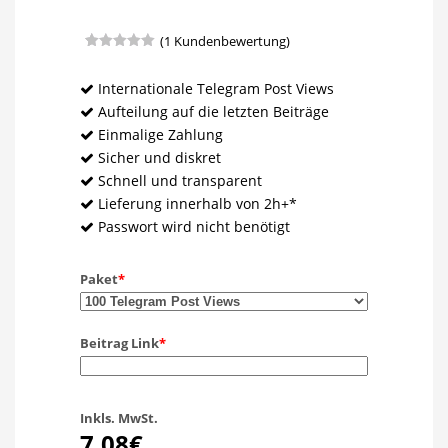
(
1
Kundenbewertung)
Bewertet
1
mit
5.00
von 5,
Internationale Telegram Post Views
basierend
Aufteilung auf die letzten Beiträge
auf
Kundenbewertung
Einmalige Zahlung
Sicher und diskret
Schnell und transparent
Lieferung innerhalb von 2h+*
Passwort wird nicht benötigt
Paket
*
Beitrag Link
*
Inkls. MwSt.
7,08€