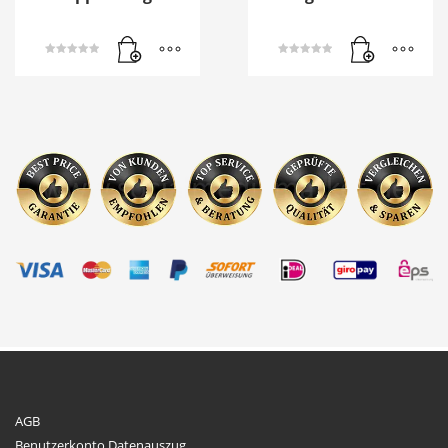
Bewertet mit
Bewertet mit
5.00
5.00
von 5
von 5
AGB
Benutzerkonto Datenauszug