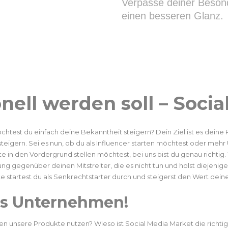
Verpasse deiner Beson
einen besseren Glanz.
nell werden soll – Socia
htest du einfach deine Bekanntheit steigern? Dein Ziel ist es dein
igern. Sei es nun, ob du als Influencer starten möchtest oder mehr
in den Vordergrund stellen möchtest, bei uns bist du genau richtig
ung gegenüber deinen Mitstreiter, die es nicht tun und holst diejenig
e startest du als Senkrechtstarter durch und steigerst den Wert dein
s Unternehmen!
n unsere Produkte nutzen? Wieso ist Social Media Market die richtige