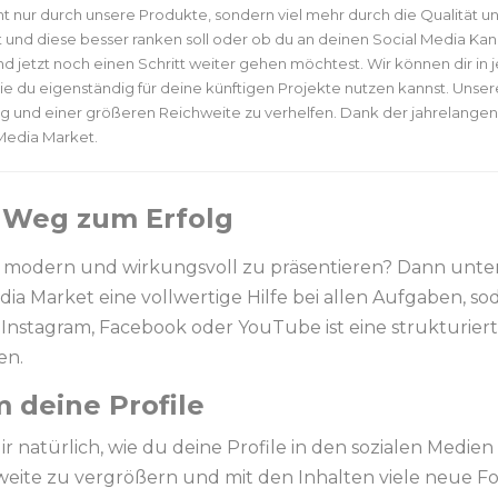
 nur durch unsere Produkte, sondern viel mehr durch die Qualität un
rst und diese besser ranken soll oder ob du an deinen Social Media K
nd jetzt noch einen Schritt weiter gehen möchtest. Wir können dir i
 die du eigenständig für deine künftigen Projekte nutzen kannst. Unser
g und einer größeren Reichweite zu verhelfen. Dank der jahrelangen
 Media Market.
n Weg zum Erfolg
h modern und wirkungsvoll zu präsentieren? Dann unters
ia Market eine vollwertige Hilfe bei allen Aufgaben, sod
 Instagram, Facebook oder YouTube ist eine strukturiert
en.
 deine Profile
ir natürlich, wie du deine Profile in den sozialen Medien
ite zu vergrößern und mit den Inhalten viele neue Fol