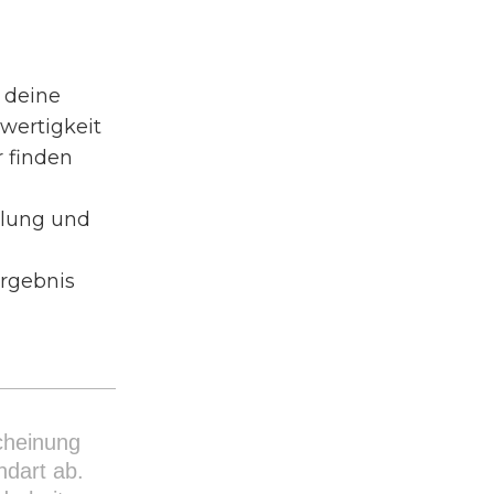
 deine
wertigkeit
 finden
hlung und
rgebnis
cheinung
dart ab.