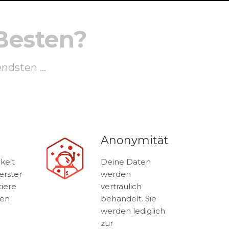
Besten?
ndsten ...
Anonymität
keit
Deine Daten
erster
werden
tiere
vertraulich
ten
behandelt. Sie
werden lediglich
zur