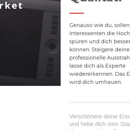
rket
Genauso wie du, sollen
Interessenten die Hoch
spüren und dich besser
können. Steigere deine
professionelle Ausstra
lasse dich als Experte
wiedererkennen. Das E
wird dich umhauen.
Verschönere deine Ers
und hebe dich vom Stan