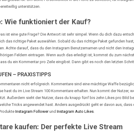
reitwillig unterstützen.
 Wie funktioniert der Kauf?
 ist eine gute Frage? Die Antwort ist sehr simpel. Wenn du dich dazu entsc
ich das richtige Paket auswählen. Sobald du das richtige Paket gefunden hast,
en. Achte darauf, dass du den Instagram Benutzernamen und nicht den Insta
ehörigen Feldern eintragen. Wenn auch das erledigt ist, kommst du zum nächs
 du ein Kommentar pro Zeile eingibst. Dann gibt es noch den letzten Schritt
FEN – PRAXISTIPPS
 Kommentaren nicht erfolgreich. Kommentare sind eine mächtige Waffe bezügli
se hast du im Live Stream 100 Kommentare erhalten. Nun kommt der Nutzer, we
sitzt. Außerdem sieht der Nutzer, dass du knapp fünf bis zehn Likes pro Bild 
lche Tricks angewendet hast. Anders ausgedrückt geht er davon aus, dass du 
 Produkte
Instagram Follower
und
Instagram Auto Likes
.
are kaufen: Der perfekte Live Stream