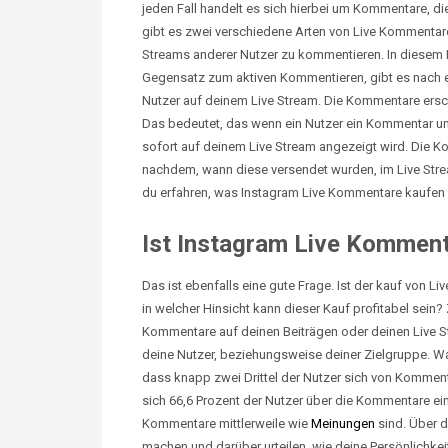
jeden Fall handelt es sich hierbei um Kommentare, die
gibt es zwei verschiedene Arten von
Live
Kommentaren
Streams anderer Nutzer zu kommentieren. In diesem F
Gegensatz zum aktiven Kommentieren
, gibt
es nach 
Nutzer auf deinem Live Stream. Die Kommentare ersch
Das bedeutet, das wenn ein Nutzer ein Kommentar un
sofort auf deinem Live Stream angezeigt wird. Die 
nachdem, wann diese versendet wurden, im Live Strea
du erfahren, was Instagram
Live
Kommentare kaufen b
Ist Instagram Live Komment
Das ist ebenfalls eine gute Frage. Ist der kauf von L
in welcher Hinsicht kann dieser Kauf profitabel sein
Kommentare auf deinen Beiträgen oder deinen Live S
deine Nutzer, beziehungsweise deiner Zielgruppe. Was
dass knapp zwei Drittel der Nutzer sich von Kommen
sich 66,6 Prozent der Nutzer über die Kommentare ein 
Kommentare mittlerweile wie
Meinungen
sind. Über d
machen und darüber urteilen, wie deine Persönlichkei