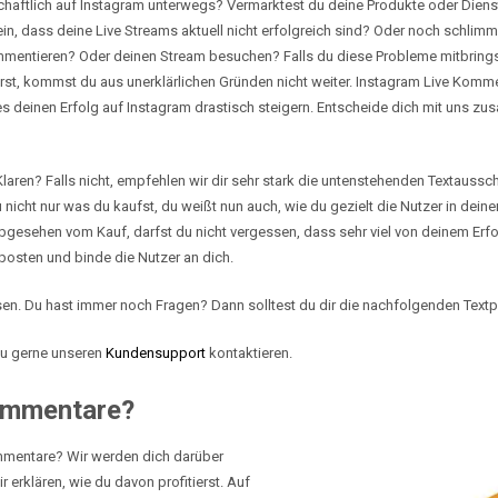
chaftlich auf Instagram unterwegs? Vermarktest du deine Produkte oder Diens
in, dass deine Live Streams aktuell nicht erfolgreich sind? Oder noch schlimme
mentieren? Oder deinen Stream besuchen? Falls du diese Probleme mitbringst 
erst, kommst du aus unerklärlichen Gründen nicht weiter. Instagram Live Komm
es deinen Erfolg auf Instagram drastisch steigern. Entscheide dich mit uns zu
laren? Falls nicht, empfehlen wir dir sehr stark die untenstehenden Textaussc
 nicht nur was du kaufst, du weißt nun auch, wie du gezielt die Nutzer in de
esehen vom Kauf, darfst du nicht vergessen, dass sehr viel von deinem Erfolg
posten und binde die Nutzer an dich.
sen. Du hast immer noch Fragen? Dann solltest du dir die nachfolgenden Tex
 du gerne unseren
Kundensupport
kontaktieren.
ommentare?
entare? Wir werden dich darüber
r erklären, wie du davon profitierst. Auf