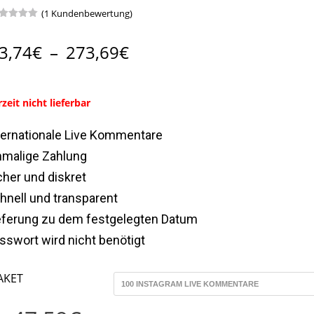
(
1
Kundenbewertung)
wertet
it
5.00
n 5,
3,74
€
–
273,69
€
sierend
f
ndenbewertung
zeit nicht lieferbar
ternationale Live Kommentare
nmalige Zahlung
cher und diskret
hnell und transparent
eferung zu dem festgelegten Datum
sswort wird nicht benötigt
AKET