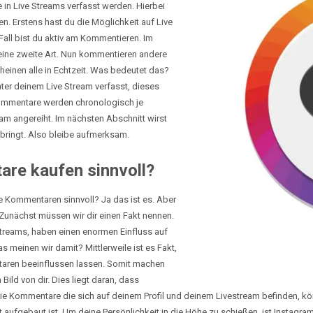
 in Live Streams verfasst werden. Hierbei
. Erstens hast du die Möglichkeit auf Live
all bist du aktiv am Kommentieren. Im
eine zweite Art. Nun kommentieren andere
einen alle in Echtzeit. Was bedeutet das?
ter deinem Live Stream verfasst, dieses
Kommentare werden chronologisch je
m angereiht. Im nächsten Abschnitt wirst
ringt. Also bleibe aufmerksam.
are kaufen sinnvoll?
ive Kommentaren sinnvoll? Ja das ist es. Aber
? Zunächst müssen wir dir einen Fakt nennen.
treams, haben einen enormen Einfluss auf
 meinen wir damit? Mittlerweile ist es Fakt,
taren beeinflussen lassen. Somit machen
Bild von dir. Dies liegt daran, dass
ie Kommentare die sich auf deinem Profil und deinem Livestream befinden, könn
t aufgebaut ist. Um deine Persönlichkeit in die Höhe zu schießen, ist Instagra