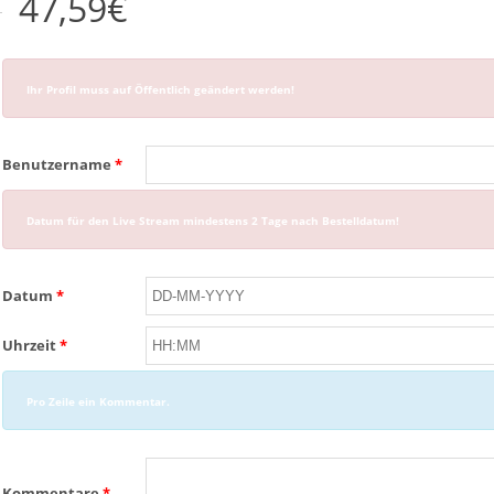
47,59
€
Ihr Profil muss auf Öffentlich geändert werden!
Benutzername
*
Datum für den Live Stream mindestens 2 Tage nach Bestelldatum!
Datum
*
Uhrzeit
*
Pro Zeile ein Kommentar.
Kommentare
*