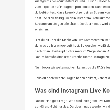
Instagram Live Kommentare kaufen
– Bist du leidens
zum Experten auf Instagram positionieren. Kann es se
du befürchtest, dass keine Nutzer deinen Stream kom
hast und dich fleißig um dein Instagram Profil kümm
Streams um einiges erleichtern. Darüber hinaus wird 
erreichen.
Bist du dir über die Macht von Live Kommentaren im K
du, was du hier eingekauft hast. So gesehen weißt du
nach oben überhaupt nichts mehr im Wege stehen. Abg
Darum bemühe dich stets unterhaltsame Beiträge zu 
Nun, bevor wir weitermachen, kannst du die FAQ´s le
Falls du noch weitere Fragen haben solltest, kannst
Was sind Instagram Live K
Das ist eine gute Frage. Was sind Instagram
Live
Komm
aufklären. Nicht nur das. Darüber hinaus werden wir di