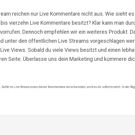
tream reichen nur
Live
Kommentare nicht aus. Wie sieht es
bis vierzehn
Live
Kommentare besitzt? Klar kann man durc
vorrufen. Dennoch empfehlen wir ein weiteres Produkt. Da
nd unter den öffentlichen Live Streams vorgeschlagen we
m
Live
Views.
Sobald du viele
Views
besitzt und einen lebh
eren Seite. Überlasse uns dein Marketing und kümmere dic
Sollte im Live Stream eines dieser Kommentare verschwinden, wird es dir sofort ersetzt. In der Rege