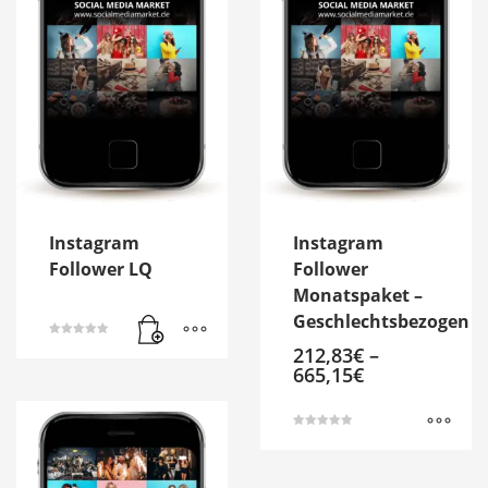
können
auf
der
Produktseite
gewählt
werden
Instagram
Instagram
Follower LQ
Follower
Monatspaket –
Geschlechtsbezogen
Bewertet mit
212,83
€
–
5.00
von 5
665,15
€
Bewertet mit
5.00
Dieses
von 5
Produkt