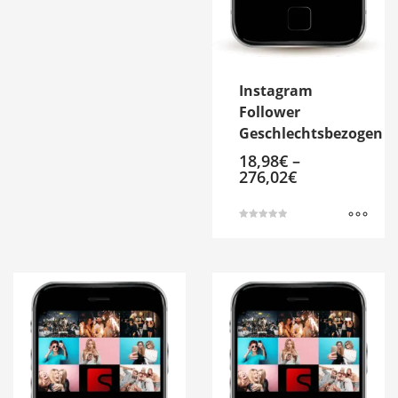
Instagram
Follower
Geschlechtsbezogen
18,98
€
–
276,02
€
Bewertet mit
5.00
Dieses
von 5
Produkt
weist
mehrere
Varianten
auf.
Die
Optionen