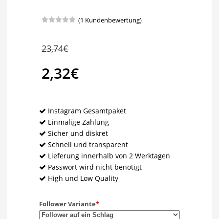
(
1
Kundenbewertung)
Bewertet
1
mit
5.00
von 5,
Ursprünglicher
23,74
€
basierend
auf
Kundenbewertung
Preis
2,32
€
war:
Aktueller
23,74€
Preis
Instagram Gesamtpaket
Einmalige Zahlung
ist:
Sicher und diskret
Schnell und transparent
2,32€.
Lieferung innerhalb von 2 Werktagen
Passwort wird nicht benötigt
High und Low Quality
Follower Variante
*