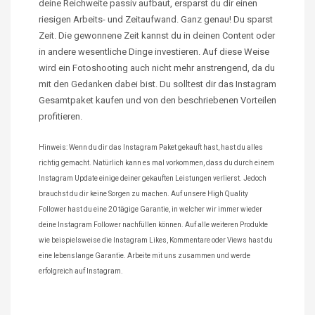
deine Reichweite passiv aufbaut, ersparst du dir einen
riesigen Arbeits- und Zeitaufwand. Ganz genau! Du sparst
Zeit. Die gewonnene Zeit kannst du in deinen Content oder
in andere wesentliche Dinge investieren. Auf diese Weise
wird ein Fotoshooting auch nicht mehr anstrengend, da du
mit den Gedanken dabei bist. Du solltest dir das Instagram
Gesamtpaket kaufen und von den beschriebenen Vorteilen
profitieren.
Hinweis: Wenn du dir das Instagram Paket gekauft hast, hast du alles
richtig gemacht. Natürlich kann es mal vorkommen, dass du durch einem
Instagram Update einige deiner gekauften Leistungen verlierst. Jedoch
brauchst du dir keine Sorgen zu machen. Auf unsere High Quality
Follower hast du eine 20 tägige Garantie, in welcher wir immer wieder
deine Instagram Follower nachfüllen können. Auf alle weiteren Produkte
wie beispielsweise die Instagram Likes, Kommentare oder Views hast du
eine lebenslange Garantie. Arbeite mit uns zusammen und werde
erfolgreich auf Instagram.