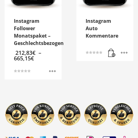
Instagram
Instagram
Follower
Auto
Monatspaket –
Kommentare
Geschlechtsbezogen
212,83
€
–
665,15
€
Bewertet mit
5.00
von 5
Bewertet mit
5.00
Dieses
von 5
Produkt
weist
mehrere
Varianten
auf.
Die
Optionen
können