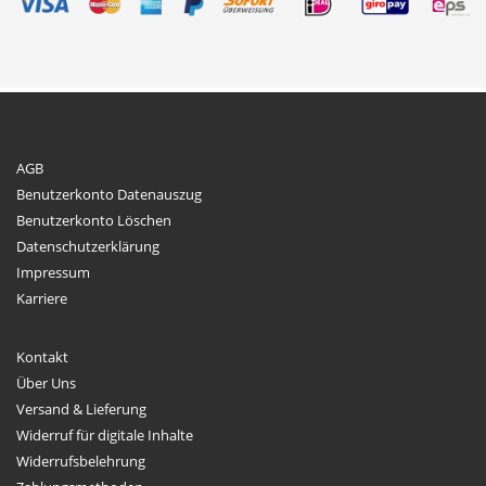
auf
der
Produktseite
gewählt
werden
AGB
Benutzerkonto Datenauszug
Benutzerkonto Löschen
Datenschutzerklärung
Impressum
Karriere
Kontakt
Über Uns
Versand & Lieferung
Widerruf für digitale Inhalte
Widerrufsbelehrung