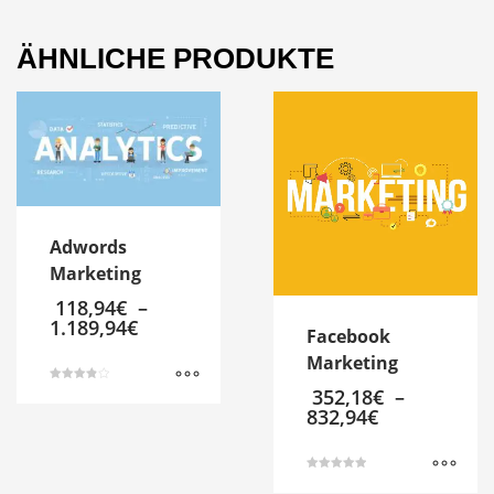
ÄHNLICHE PRODUKTE
Adwords
Marketing
118,94
€
–
1.189,94
€
Facebook
Marketing
352,18
€
–
Bewertet
mit
832,94
€
Dieses
3.86
von 5
Produkt
weist
Bewertet mit
mehrere
5.00