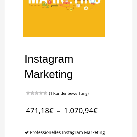
Instagram
Marketing
(
1
Kundenbewertung)
Bewertet
1
mit
5.00
von 5,
471,18
€
–
1.070,94
€
basierend
auf
Kundenbewertung
Professionelles Instagram Marketing